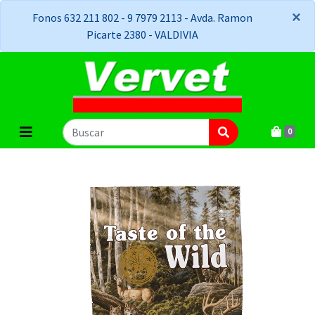
×
×
Fonos 632 211 802 - 9 7979 2113 - Avda. Ramon
Picarte 2380 - VALDIVIA
0