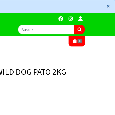
×
×
0
WILD DOG PATO 2KG