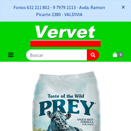
×
×
Fonos 632 211 802 - 9 7979 2113 - Avda. Ramon
Picarte 2380 - VALDIVIA
0