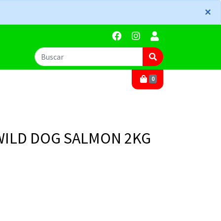
×
×
0
 WILD DOG SALMON 2KG