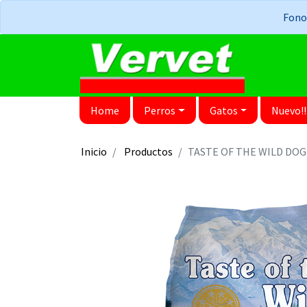
Fonos
Home
Perros
Gatos
Nuevo!!
Inicio
Productos
TASTE OF THE WILD DO