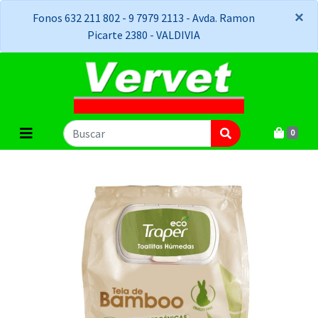
×
×
Fonos 632 211 802 - 9 7979 2113 - Avda. Ramon
Picarte 2380 - VALDIVIA
0