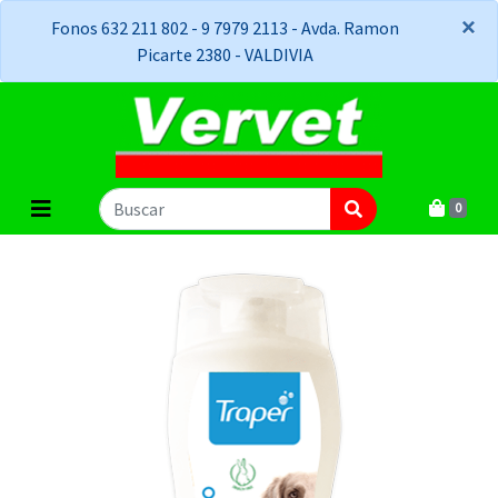
×
×
Fonos 632 211 802 - 9 7979 2113 - Avda. Ramon
Picarte 2380 - VALDIVIA
0