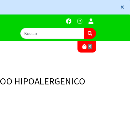
×
×
0
OO HIPOALERGENICO