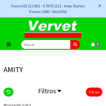
×
×
Fonos 632 211 802 - 9 7979 2113 - Avda. Ramon
Picarte 2380 - VALDIVIA
0
AMITY
Filtros
Filtrar
Mostrando 5 de 5