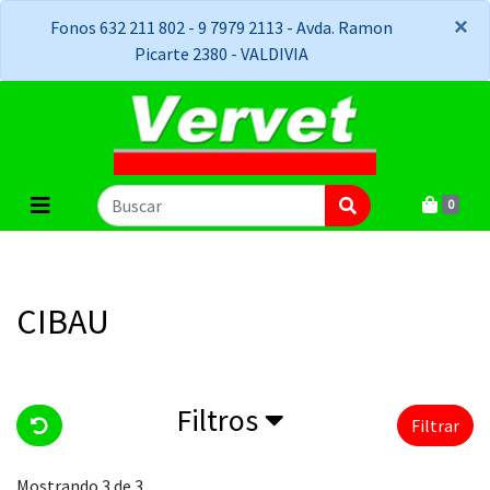
×
×
Fonos 632 211 802 - 9 7979 2113 - Avda. Ramon
Picarte 2380 - VALDIVIA
0
CIBAU
Filtros
Filtrar
Mostrando 3 de 3