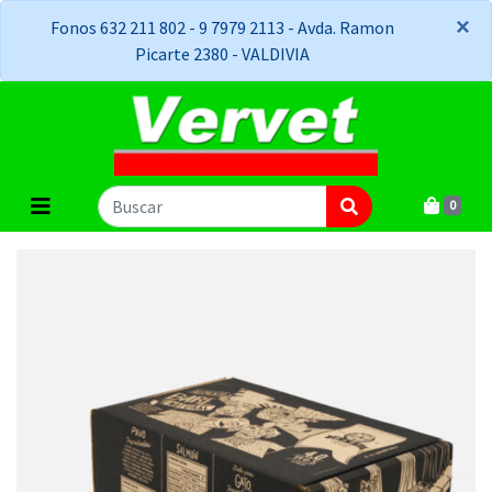
×
×
Fonos 632 211 802 - 9 7979 2113 - Avda. Ramon
Picarte 2380 - VALDIVIA
0