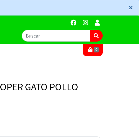
×
×
0
ROPER GATO POLLO