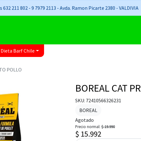
 632 211 802 - 9 7979 2113 - Avda. Ramon Picarte 2380 - VALDIVIA
 Dieta Barf Chile
TO POLLO
BOREAL CAT P
SKU: 72410566326231
BOREAL
Agotado
Precio normal:
$ 19.990
$ 15.992