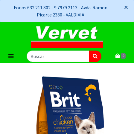
×
×
Fonos 632 211 802 - 9 7979 2113 - Avda. Ramon
Picarte 2380 - VALDIVIA
0