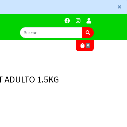
×
×
0
T ADULTO 1.5KG