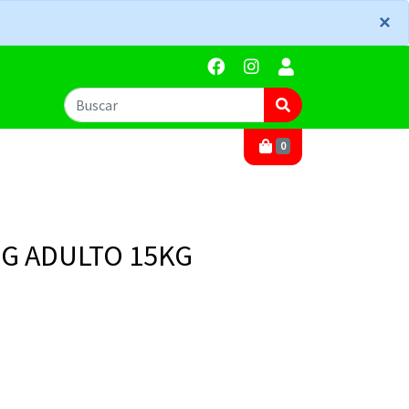
×
×
0
OG ADULTO 15KG