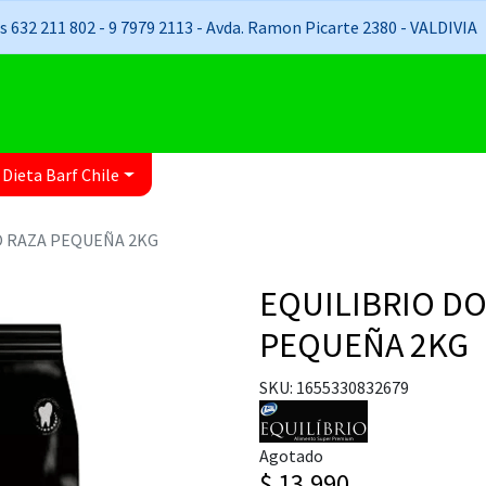
 632 211 802 - 9 7979 2113 - Avda. Ramon Picarte 2380 - VALDIVIA
 Dieta Barf Chile
O RAZA PEQUEÑA 2KG
EQUILIBRIO DO
PEQUEÑA 2KG
SKU: 1655330832679
Agotado
$ 13.990