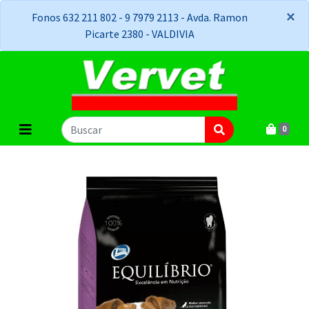
×
×
Fonos 632 211 802 - 9 7979 2113 - Avda. Ramon
Picarte 2380 - VALDIVIA
0