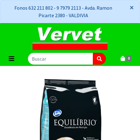
×
×
Fonos 632 211 802 - 9 7979 2113 - Avda. Ramon
Picarte 2380 - VALDIVIA
0