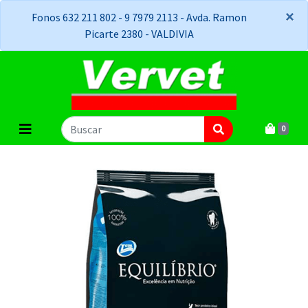
×
×
Fonos 632 211 802 - 9 7979 2113 - Avda. Ramon
Picarte 2380 - VALDIVIA
0