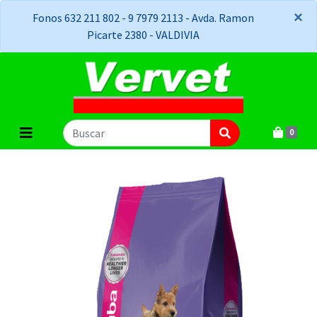
×
×
Fonos 632 211 802 - 9 7979 2113 - Avda. Ramon
Picarte 2380 - VALDIVIA
0