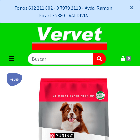
×
×
Fonos 632 211 802 - 9 7979 2113 - Avda. Ramon
Picarte 2380 - VALDIVIA
0
-20%