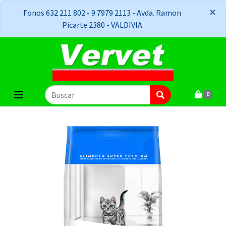
×
×
Fonos 632 211 802 - 9 7979 2113 - Avda. Ramon
Picarte 2380 - VALDIVIA
0