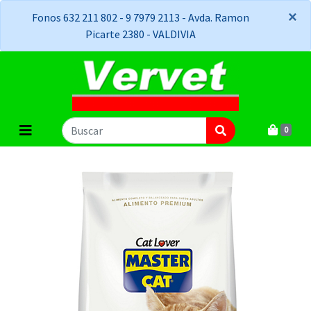
×
×
Fonos 632 211 802 - 9 7979 2113 - Avda. Ramon
Picarte 2380 - VALDIVIA
0