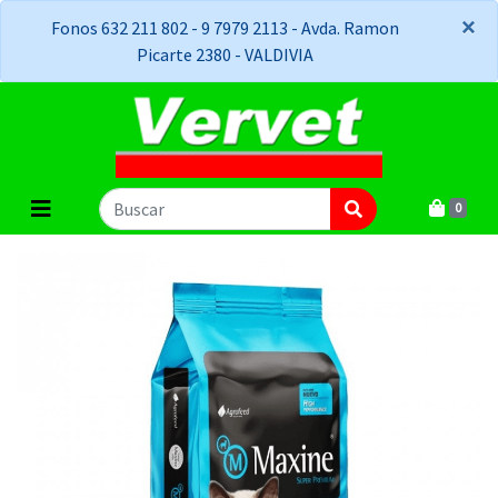
×
×
Fonos 632 211 802 - 9 7979 2113 - Avda. Ramon
Picarte 2380 - VALDIVIA
0