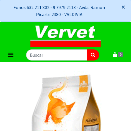
×
×
Fonos 632 211 802 - 9 7979 2113 - Avda. Ramon
Picarte 2380 - VALDIVIA
0