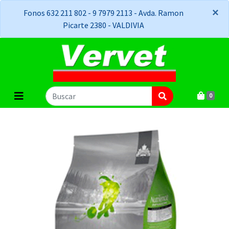
×
×
Fonos 632 211 802 - 9 7979 2113 - Avda. Ramon
Picarte 2380 - VALDIVIA
0