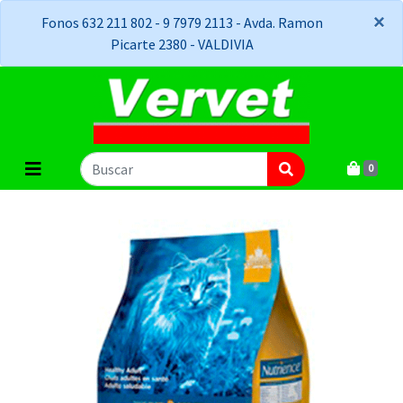
×
×
Fonos 632 211 802 - 9 7979 2113 - Avda. Ramon
Picarte 2380 - VALDIVIA
0