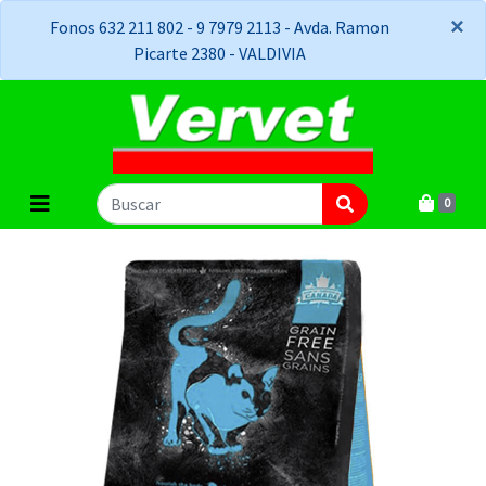
×
×
Fonos 632 211 802 - 9 7979 2113 - Avda. Ramon
Picarte 2380 - VALDIVIA
0