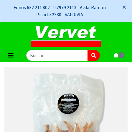
×
×
Fonos 632 211 802 - 9 7979 2113 - Avda. Ramon
Picarte 2380 - VALDIVIA
0