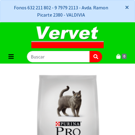
×
×
Fonos 632 211 802 - 9 7979 2113 - Avda. Ramon
Picarte 2380 - VALDIVIA
0