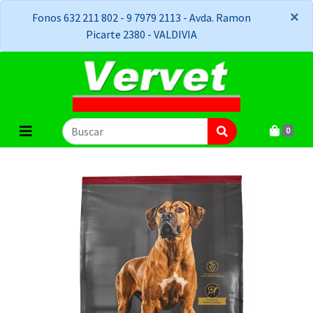
×
×
Fonos 632 211 802 - 9 7979 2113 - Avda. Ramon
Picarte 2380 - VALDIVIA
0